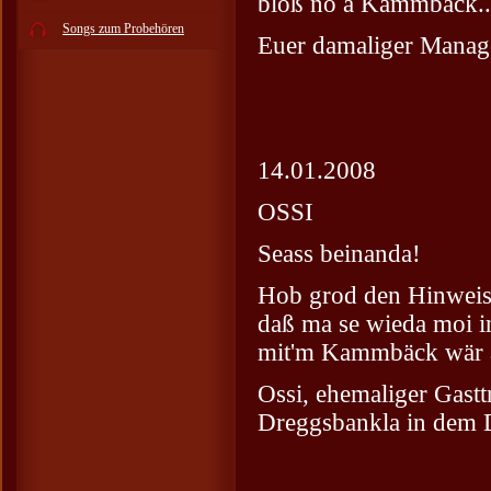
bloß no a Kammbäck...
Songs zum Probehören
Euer damaliger Manag
14.01.2008
OSSI
Seass beinanda!
Hob grod den Hinweis 
daß ma se wieda moi i
mit'm Kammbäck wär a 
Ossi, ehemaliger Gastt
Dreggsbankla in dem 