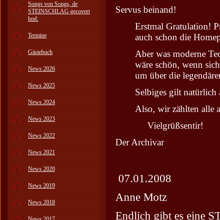
Songs von Songs, de
Servus beinand!
STEINSCHLAG gecovert
hod:
Erstmal Gratulation! 
Termine
auch schon die Homep
Gästebuch
Aber was moderne Tech
wäre schön, wenn sich
News 2026
um über die legendären
News 2025
Selbiges gilt natürlic
News 2024
Also, wir zählten alle au
News 2023
Vielgrüßsentir!
News 2022
Der Archivar
News 2021
News 2020
07.01.2008
News 2019
Anne Motz
News 2018
Endlich gibt es eine
News 2017