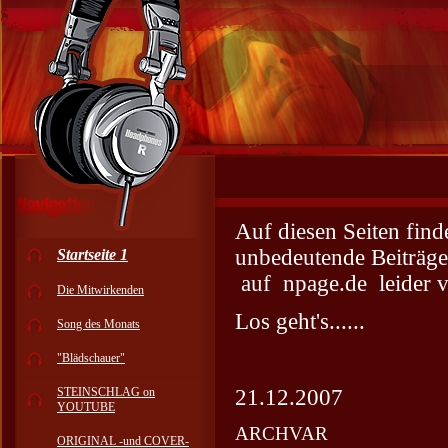
Auf diesen Seiten finde
unbedeutende Beiträg
Startseite 1
auf npage.de leider v
Die Mitwirkenden
Los geht's......
Song des Monats
"Blädschauer"
STEINSCHLAG on
21.12.2007
YOUTUBE
ARCHVAR
ORIGINAL -und COVER-