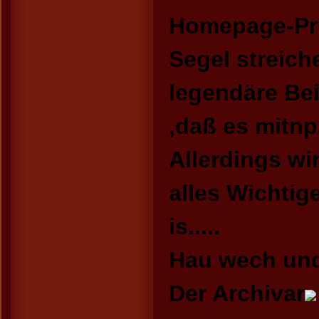
Homepage-Prov
Segel streic
legendäre Be
,daß es mitnp
Allerdings wi
alles Wichtig
is.....
Hau wech und
Der Archivar