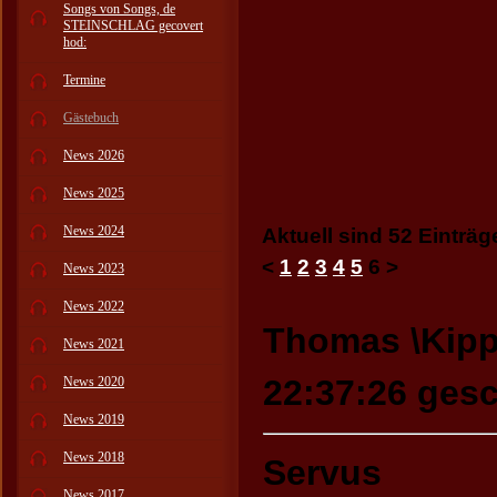
Songs von Songs, de
STEINSCHLAG gecovert
hod:
Termine
Gästebuch
News 2026
News 2025
News 2024
Aktuell sind 52 Einträg
<
1
2
3
4
5
6
>
News 2023
News 2022
Thomas \Kippi
News 2021
22:37:26 gesc
News 2020
News 2019
News 2018
Servus
News 2017