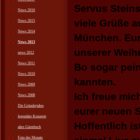
Servus Steins
News 2016
viele Grüße 
News 2015
News 2014
München. Eure
News 2013
unserer Weih
news 2012
News 2011
Bo sogar pein
News 2010
kannten.
News 2009
Ich freue mich
News 2008
Die Gründerjahre
eurer neuen S
legendäre Konzerte
Hoffentlich i
altes Gästebuch
Foto des Monats