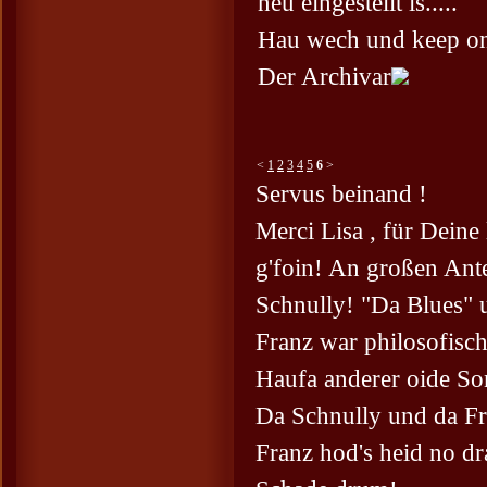
neu eingestellt is.....
Hau wech und keep on
Der Archivar
<
1
2
3
4
5
6
>
Servus beinand !
Merci Lisa , für Dein
g'foin! An großen Ante
Schnully! "Da Blues" 
Franz war philosofisch
Haufa anderer oide So
Da Schnully und da Fr
Franz hod's heid no dr