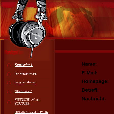
Name:
Startseite 1
E-Mail:
Die Mitwirkenden
Homepage:
Song des Monats
Betreff:
"Blädschauer"
Nachricht:
STEINSCHLAG on
YOUTUBE
ORIGINAL -und COVER-