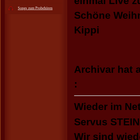
einmal Live z
Songs zum Probehören
Schöne Weihn
Kippi
Archivar hat 
:
Wieder im Net
Servus STEI
Wir sind wied